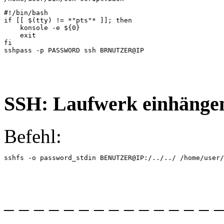
#!/bin/bash

if [[ $(tty) != *"pts"* ]]; then

    konsole -e ${0}

    exit

fi

sshpass -p PASSWORD ssh BRNUTZER@IP
SSH: Laufwerk einhängen
Befehl:
sshfs -o password_stdin BENUTZER@IP:/../../ /home/user/
_ _ _ _ _ _ _ _ _ _ _ _ _ _ _