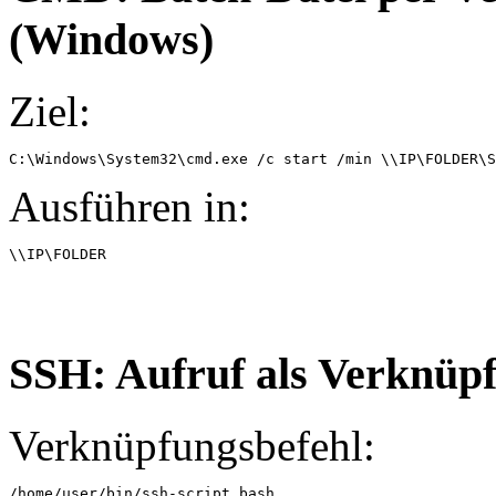
(Windows)
Ziel:
C:\Windows\System32\cmd.exe /c start /min \\IP\FOLDER\S
Ausführen in:
\\IP\FOLDER
SSH: Aufruf als Verknüpf
Verknüpfungsbefehl:
/home/user/bin/ssh-script.bash