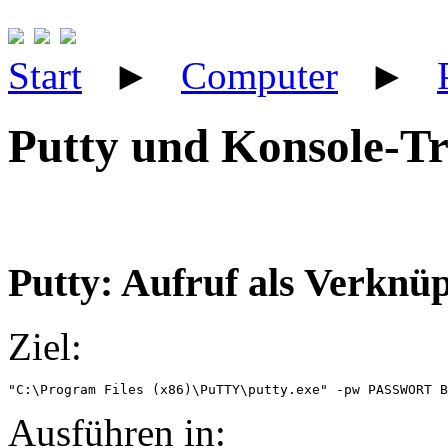
Start
►
Computer
►
Putty und Konsole-Tr
Putty: Aufruf als Verknü
Ziel:
"C:\Program Files (x86)\PuTTY\putty.exe" -pw PASSWORT B
Ausführen in: